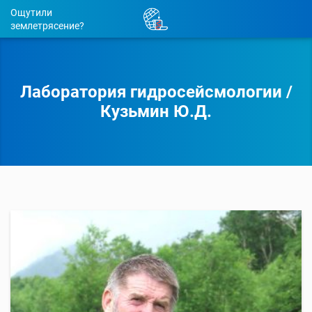
Ощутили
землетрясение?
Лаборатория гидросейсмологии
/
Кузьмин Ю.Д.