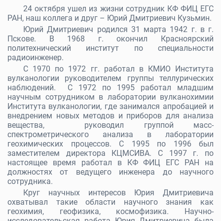
24 октября ушел из жизни сотрудник КФ ФИЦ ЕГС
РАН, наш коллега и друг –
Юрий Дмитриевич Кузьмин.
Юрий Дмитриевич родился 31 марта 1942 г. в г.
Пскове. В 1968 г. окончил Красноярский
политехнический институт по специальности
радиоинженер.
С 1970 по 1972 гг. работал в КМИО Института
вулканологии руководителем группы теллурических
наблюдений. С 1972 по 1995 работал младшим
научным сотрудником в лаборатории вулканохимии
Института вулканологии, где занимался апробацией и
внедрением новых методов и приборов для анализа
вещества, руководил группой масс-
спектрометрического анализа в лаборатории
геохимических процессов. С 1995 по 1996 был
заместителем директора КЦМСИВА. С 1997 г. по
настоящее время работал в КФ ФИЦ ЕГС РАН на
должностях от ведущего инженера до научного
сотрудника.
Круг научных интересов Юрия Дмитриевича
охватывал такие области научного знания как
геохимия, геофизика, космофизика. Научно-
исследовательская работа Юрия Дмитриевича была