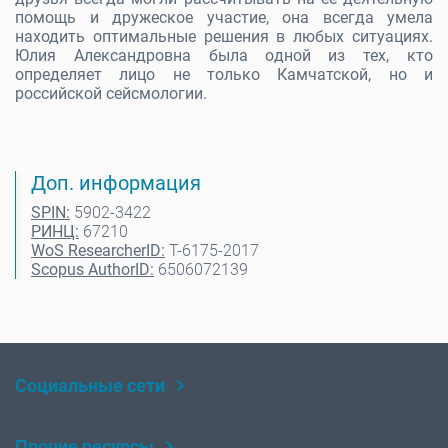
помощь и дружеское участие, она всегда умела
находить оптимальные решения в любых ситуациях.
Юлия Александровна была одной из тех, кто
определяет лицо не только Камчатской, но и
российской сейсмологии.
Доп. информация
SPIN:
5902-3422
РИНЦ:
67210
WoS ResearcherID:
T-6175-2017
Scopus AuthorID:
6506072139
Социальные сети
Rutube
Telegram
Прочие ресурсы