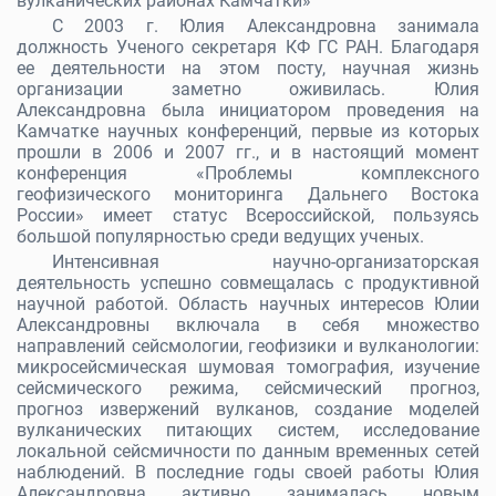
вулканических районах Камчатки»
С 2003 г. Юлия Александровна занимала
должность Ученого секретаря КФ ГС РАН. Благодаря
ее деятельности на этом посту, научная жизнь
организации заметно оживилась. Юлия
Александровна была инициатором проведения на
Камчатке научных конференций, первые из которых
прошли в 2006 и 2007 гг., и в настоящий момент
конференция «Проблемы комплексного
геофизического мониторинга Дальнего Востока
России» имеет статус Всероссийской, пользуясь
большой популярностью среди ведущих ученых.
Интенсивная научно-организаторская
деятельность успешно совмещалась с продуктивной
научной работой. Область научных интересов Юлии
Александровны включала в себя множество
направлений сейсмологии, геофизики и вулканологии:
микросейсмическая шумовая томография, изучение
сейсмического режима, сейсмический прогноз,
прогноз извержений вулканов, создание моделей
вулканических питающих систем, исследование
локальной сейсмичности по данным временных сетей
наблюдений. В последние годы своей работы Юлия
Александровна активно занималась новым