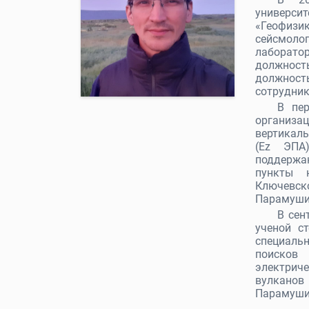
универс
«Геофиз
сейсмолог
лаборато
должность
должность
сотрудник
В пер
организа
вертикал
(Ez ЭПА
поддержа
пункты 
Ключевско
Парамуши
В сен
ученой с
специальн
поисков
электри
вулканов
Парамуши