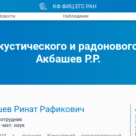
КФ ФИЦ ЕГС РАН
Новости
Наблюдения
кустического и радоновог
Акбашев Р.Р.
ев Ринат Рафикович
сотрудник
.-мат. наук
10 г. окончил Камчатский государственный