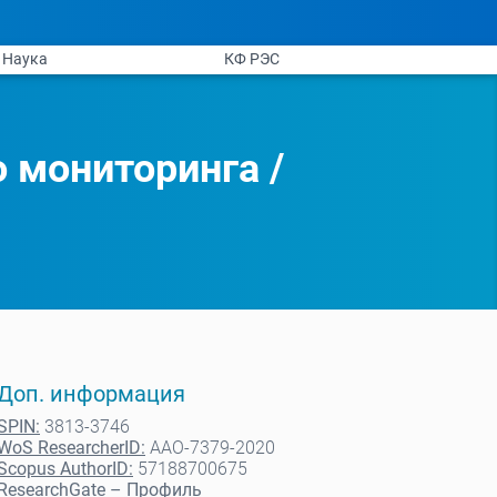
Наука
КФ РЭС
о мониторинга
/
Доп. информация
SPIN:
3813-3746
WoS ResearcherID:
AAO-7379-2020
Scopus AuthorID:
57188700675
ResearchGate – Профиль