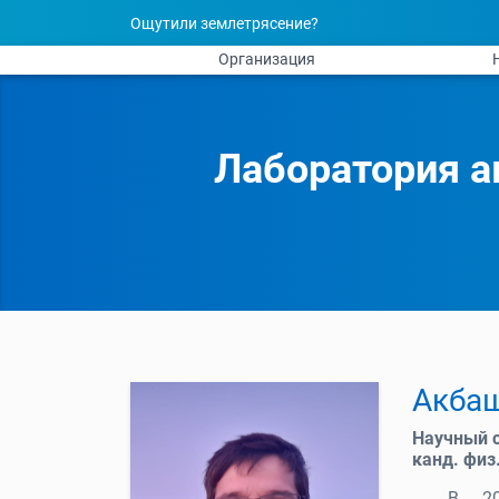
Ощутили землетрясение?
Организация
Лаборатория а
Акбаш
Научный 
канд. физ
В 20