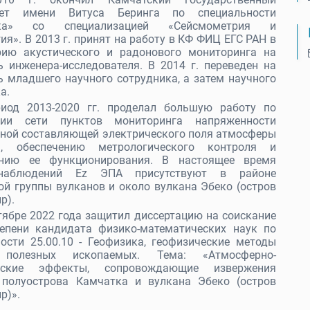
итет имени Витуса Беринга по специальности
ика» со специализацией «Сейсмометрия и
ия». В 2013 г. принят на работу в КФ ФИЦ ЕГС РАН в
рию акустического и радонового мониторинга на
 инженера-исследователя. В 2014 г. переведен на
 младшего научного сотрудника, а затем научного
а.
иод 2013-2020 гг. проделал большую работу по
ции сети пунктов мониторинга напряженности
ьной составляющей электрического поля атмосферы
), обеспечению метрологического контроля и
нию ее функционирования. В настоящее время
наблюдений Ez ЭПА присутствуют в районе
й группы вулканов и около вулкана Эбеко (остров
р).
тябре 2022 года защитил диссертацию на соискание
тепени кандидата физико-математических наук по
ости 25.00.10 - Геофизика, геофизические методы
 полезных ископаемых. Тема: «Атмосферно-
ческие эффекты, сопровождающие извержения
 полуострова Камчатка и вулкана Эбеко (остров
р)».