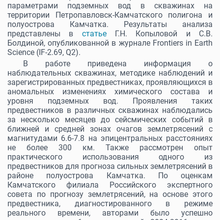
параметрами подземных вод в скважинах на
территории Петропавловск-Камчатского полигона и
полуострова Камчатка. Результаты анализа
представлены в
статье
Г.Н. Копыловой и С.В.
Болдиной, опубликованной в журнале Frontiers in Earth
Science (IF-2.69, Q2).
В работе приведена информация о
наблюдательных скважинах, методике наблюдений и
зарегистрированных предвестниках, проявляющихся в
аномальных изменениях химического состава и
уровня подземных вод. Проявления таких
предвестников в различных скважинах наблюдались
за несколько месяцев до сейсмических событий в
ближней и средней зонах очагов землетрясений с
магнитудами 6.6-7.8 на эпицентральных расстояниях
не более 300 км. Также рассмотрен опыт
практического использования одного из
предвестников для прогноза сильных землетрясений в
районе полуострова Камчатка. По оценкам
Камчатского филиала Российского экспертного
совета по прогнозу землетрясений, на основе этого
предвестника, диагностированного в режиме
реального времени, авторами было успешно