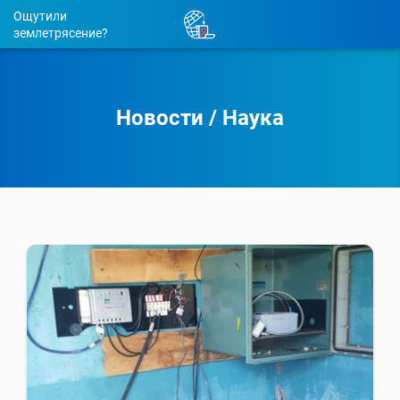
Ощутили
землетрясение?
Новости
/
Наука