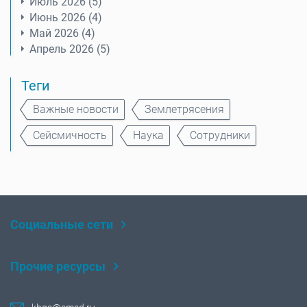
Июль 2026 (5)
Июнь 2026 (4)
Май 2026 (4)
Апрель 2026 (5)
Теги
Важные новости
Землетрясения
Сейсмичность
Наука
Сотрудники
Социальные сети
Rutube
Telegram
Прочие ресурсы
YouTube
ФИЦ ЕГС РАН
СМУиС ФИЦ ЕГС РАН