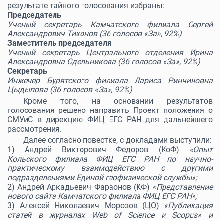
результате тайного голосования избраны:
Председатель
Ученый секретарь Камчатского филиала Сергей
Александрович Тихонов (36 голосов «За», 92%)
Заместитель председателя
Ученый секретарь Центрального отделения Ирина
Александровна Сдельникова (36 голосов «За», 92%)
Секретарь
Инженер Бурятского филиала Лариса Ринчиновна
Цыдыпова (36 голосов «За», 92%)
Кроме того, на основании результатов
голосования решено направить Проект положения о
СМУиС в дирекцию ФИЦ ЕГС РАН для дальнейшего
рассмотрения.
Далее согласно повестке, с докладами выступили:
1) Андрей Викторович Федоров (КоФ)
«Опыт
Кольского филиала ФИЦ ЕГС РАН по научно-
практическому взаимодействию с другими
подразделениями Единой геофизической службы»;
2) Андрей Аркадьевич Фараонов
(КФ)
«Представление
нового сайта Камчатского филиала ФИЦ ЕГС РАН»;
3) Алексей Николаевич Морозов (ЦО)
«Публикация
статей в журналах Web of Science и Scopus» и