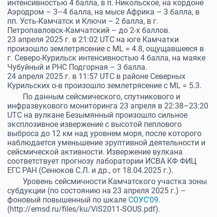
интенсивностью 4 балла, в п. Никольское, на кордоне
Аэродром – 3–4 балла, на мысе Африка – 3 балла, в
пп. Усть-Камчатск и Ключи – 2 балла, в г.
Петропавловск-Камчатский – до 2-х баллов.
23 апреля 2025 г. в 21:02 UTC на юге Камчатки
произошло землетрясение с МL = 4.8, ощущавшееся в
г. Северо-Курильск интенсивностью 4 балла, на маяке
Чубуйный и РНС Подгорная – 3 балла.
24 апреля 2025 г. в 11:57 UTC в районе Северных
Курильских о-в произошло землетрясение с МL = 5.3.
По данным сейсмического, спутникового и
инфразвукового мониторинга 23 апреля в 22:38–23:20
UTC на вулкане Безымянный произошло сильное
эксплозивное извержение с высотой пеплового
выброса до 12 км над уровнем моря, после которого
наблюдается уменьшение эруптивной деятельности и
сейсмической активности. Извержение вулкана
соответствует прогнозу лаборатории ИСВА КФ ФИЦ
ЕГС РАН (Сенюков С.Л. и др., от 18.04.2025 г.).
Уровень сейсмичности Камчатского участка зоны
субдукции (по состоянию на 23 апреля 2025 г.) –
фоновый повышенный по шкале
СОУС'09
.
(http://emsd.ru/files/ku/ViS2011-SOUS.pdf).