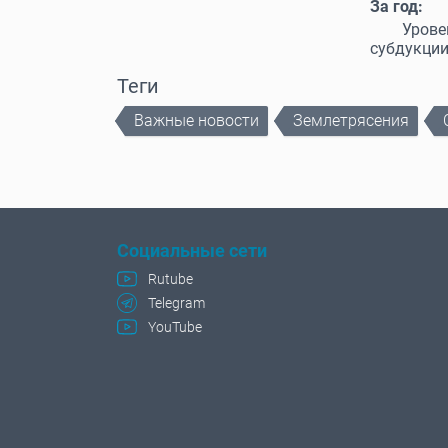
За год:
Уров
субдукци
Теги
Важные новости
Землетрясения
Социальные сети
Rutube
Telegram
YouTube