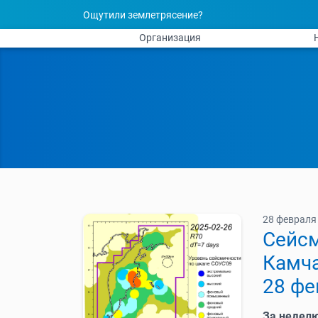
Ощутили землетрясение?
Организация
28 февраля 
Cейсм
Камча
28 фе
За недел