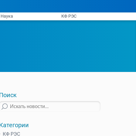
Наука
КФ РЭС
Поиск
Категории
КФ РЭС