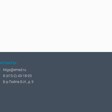
онтакты
kbgs@emsd.ru
8 (415-2) 43-18-03
Б-р Пийпа Б.И., д. 9