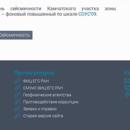
ень сейсмичности Камчатского участка зоны
и – фоновый повышенный по шкале
СОУС'09
.
Сейсмичность
Прочие ресурсы
К
ФИЦ ЕГС РАН
СМУиС ФИЦ ЕГС РАН
Геофизические агентства
Противодействие коррупции
Заявки и справки
Старая версия сайта