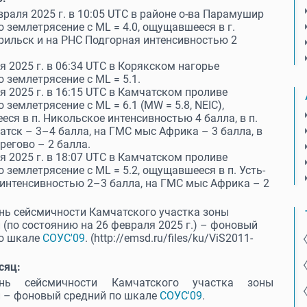
враля 2025 г. в 10:05 UTC в районе о-ва Парамушир
 землетрясение с МL = 4.0, ощущавшееся в г.
рильск и на РНС Подгорная интенсивностью 2
я 2025 г. в 06:34 UTC в Корякском нагорье
 землетрясение с МL = 5.1.
я 2025 г. в 16:15 UTC в Камчатском проливе
 землетрясение с МL = 6.1 (MW = 5.8, NEIC),
ся в п. Никольское интенсивностью 4 балла, в п.
атск – 3–4 балла, на ГМС мыс Африка – 3 балла, в
ерегово – 2 балла.
я 2025 г. в 18:07 UTC в Камчатском проливе
 землетрясение с МL = 5.2, ощущавшееся в п. Усть-
интенсивностью 2–3 балла, на ГМС мыс Африка – 2
нь сейсмичности Камчатского участка зоны
 (по состоянию на 26 февраля 2025 г.) – фоновый
по шкале
СОУС'09
. (http://emsd.ru/files/ku/ViS2011-
.
сяц:
ень сейсмичности Камчатского участка зоны
и – фоновый средний по шкале
СОУС'09
.