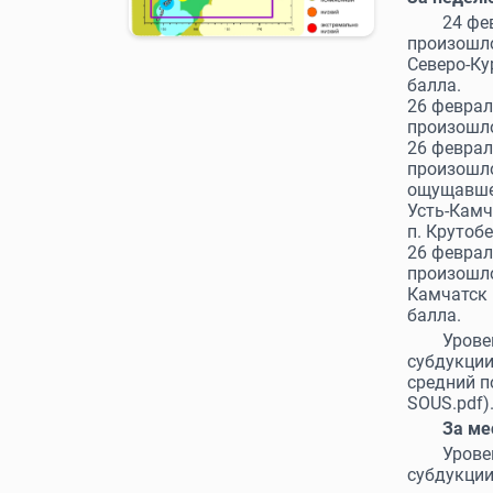
24 фе
произошло
Северо-Ку
балла.
26 феврал
произошло
26 феврал
произошло
ощущавшее
Усть-Камч
п. Крутоб
26 феврал
произошло
Камчатск 
балла.
Урове
субдукции
средний 
SOUS.pdf)
За ме
Уров
субдукци