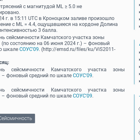
трясений с магнитудой МL ≥ 5.0 не
ировано.
24 г. в 15:11 UTC в Кроноцком заливе произошло
ение с ML = 4.4, ощущавшееся на кордоне Долина
интенсивностью 3 балла.
нь сейсмичности Камчатского участка зоны
 (по состоянию на 06 июня 2024 г.) – фоновый
по шкале
СОУС'09
. (http://emsd.ru/files/ku/ViS2011-
.
сяц:
ень сейсмичности Камчатского участка зоны
и – фоновый средний по шкале
СОУС'09
.
ень сейсмичности Камчатского участка зоны
и – фоновый средний по шкале
СОУС'09
.
Сейсмичность