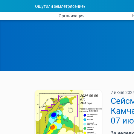
Ощутили землетрясение?
Организация
7 июня 2024
Cейсм
Камча
07 ию
За недел