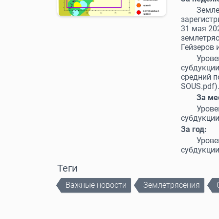
Земле
зарегистр
31 мая 20
землетряс
Гейзеров 
Урове
субдукции
средний 
SOUS.pdf)
За ме
Уров
субдукци
За год:
Уров
субдукци
Теги
Важные новости
Землетрясения