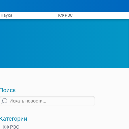
Наука
КФ РЭС
Поиск
Категории
КФ РЭС