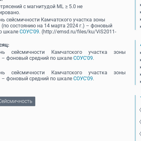
трясений с магнитудой МL ≥ 5.0 не
ировано.
нь сейсмичности Камчатского участка зоны
 (по состоянию на 14 марта 2024 г.) – фоновый
по шкале
СОУС'09
. (http://emsd.ru/files/ku/ViS2011-
.
сяц:
ень сейсмичности Камчатского участка зоны
и – фоновый средний по шкале
СОУС'09
.
ень сейсмичности Камчатского участка зоны
и – фоновый средний по шкале
СОУС'09
.
Сейсмичность