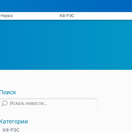
Наука
КФ РЭС
Поиск
Категории
КФ РЭС