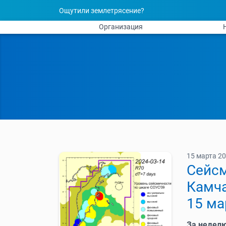
Ощутили землетрясение?
Организация
15 марта 20
Cейсм
Камча
15 ма
За недел