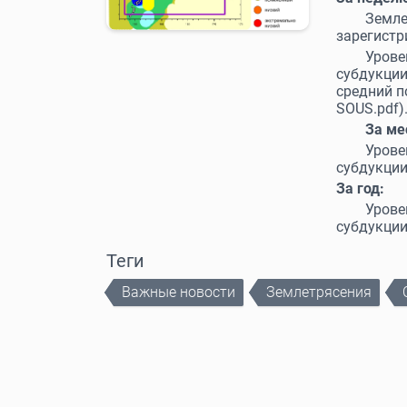
Земле
зарегистр
Урове
субдукции
средний 
SOUS.pdf)
За ме
Уров
субдукци
За год:
Уров
субдукци
Теги
Важные новости
Землетрясения