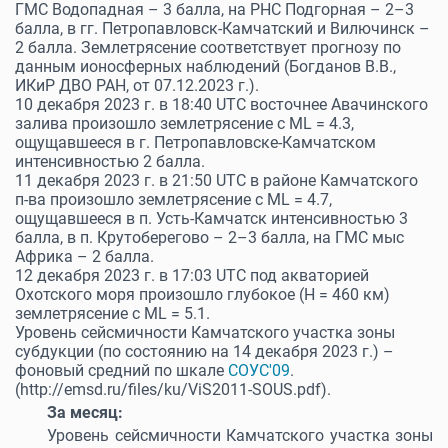
ГМС Водопадная – 3 балла, на РНС Подгорная – 2–3
балла, в гг. Петропавловск-Камчатский и Вилючинск –
2 балла. Землетрясение соответствует прогнозу по
данным ионосферных наблюдений (Богданов В.В.,
ИКиР ДВО РАН, от 07.12.2023 г.).
10 декабря 2023 г. в 18:40 UTC восточнее Авачинского
залива произошло землетрясение с ML = 4.3,
ощущавшееся в г. Петропавловске-Камчатском
интенсивностью 2 балла.
11 декабря 2023 г. в 21:50 UTC в районе Камчатского
п-ва произошло землетрясение с ML = 4.7,
ощущавшееся в п. Усть-Камчатск интенсивностью 3
балла, в п. Крутоберегово – 2–3 балла, на ГМС мыс
Африка – 2 балла.
12 декабря 2023 г. в 17:03 UTC под акваторией
Охотского моря произошло глубокое (Н = 460 км)
землетрясение с ML = 5.1.
Уровень сейсмичности Камчатского участка зоны
субдукции (по состоянию на 14 декабря 2023 г.) –
фоновый средний по шкале
СОУС'09
.
(http://emsd.ru/files/ku/ViS2011-SOUS.pdf).
За месяц:
Уровень сейсмичности Камчатского участка зоны