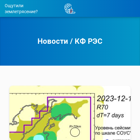
Ощутили
землетрясение?
Новости
/
КФ РЭС