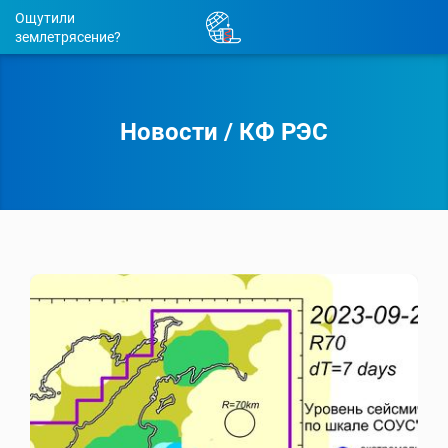
Ощутили
землетрясение?
Новости
/
КФ РЭС