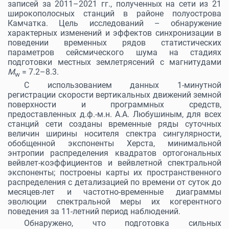
записей за 2011–2021 гг., полученных на сети из 21
широкополосных станций в районе полуострова
Камчатка. Цель исследований – обнаружение
характерных изменений и эффектов синхронизации в
поведении временных рядов статистических
параметров сейсмического шума на стадиях
подготовки местных землетрясений с магнитудами
M
= 7.2–8.3.
w
С использованием данных 1-минутной
регистрации скорости вертикальных движений земной
поверхности и программных средств,
предоставленных д.ф.-м.н. А.А. Любушиным, для всех
станций сети созданы временные ряды суточных
величин ширины носителя спектра сингулярности,
обобщенной экспоненты Херста
,
минимальной
энтропии распределения квадратов ортогональных
вейвлет-коэффициентов
и
вейвлетной спектральной
экспоненты; построены карты их пространственного
распределения с детализацией по времени от суток до
месяцев-лет и частотно-временные диаграммы
эволюции спектральной меры их когерентного
поведения за 11-летний период наблюдений.
Обнаружено, что подготовка сильных