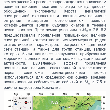
землетрясений в регионе сопровождается понижением
величин ширины носителя спектра сингулярности,
обобщенной экспоненты Херста,
вейвлетной
спектральной экспоненты и повышением величины
энтропии квадратов ортогональных вейвлет-
коэффициентов вблизи будущих очагов в течение
нескольких лет. Трем землетрясениям с
M
=
7.5–8.3
w
предшествовали проявления повышенных величин
спектральной когерентности четырехмерных рядов
статистических параметров, построенных для всей
сети станций, а также для групп станций, записи
которых были наименее зашумлены прибрежными
морскими волнениями и сигналами вулканической
активности. Выявленный эффект проявления
повышенных величин спектральной когерентности
перед сильными землетрясениями может
использоваться для среднесрочной оценки времени
возникновения сейсмических событий с
M
≥
7.5 в
w
районе полуострова Камчатка
.