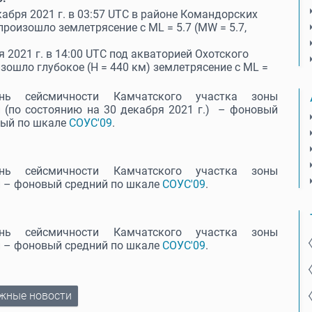
кабря 2021 г. в 03:57 UTC в районе Командорских
произошло землетрясение с ML = 5.7 (MW = 5.7,
я 2021 г. в 14:00 UTC под акваторией Охотского
зошло глубокое (Н = 440 км) землетрясение с ML =
ень сейсмичности Камчатского участка зоны
 (по состоянию на 30 декабря 2021 г.) – фоновый
ый по шкале
СОУС'09
.
ень сейсмичности Камчатского участка зоны
и – фоновый средний по шкале
СОУС'09
.
ень сейсмичности Камчатского участка зоны
и – фоновый средний по шкале
СОУС'09
.
жные новости