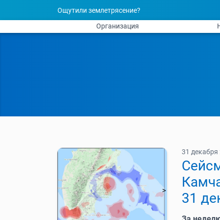
Ощутили землетрясение?
Организация
31 декабря 
Cейсм
Камча
31 де
За недел