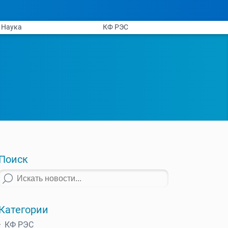
Наука
КФ РЭС
Поиск
Категории
КФ РЭС