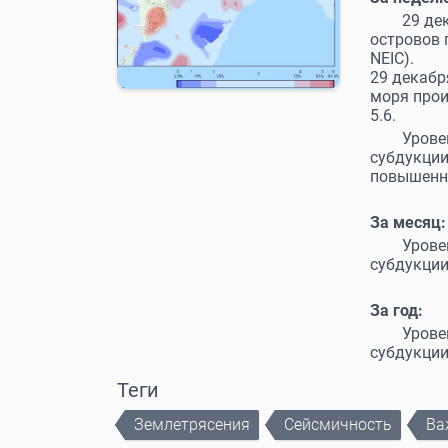
29 де
островов 
NEIC).
29 декабр
моря прои
5.6.
Уров
субдукции
повышенн
За месяц:
Уров
субдукци
За год:
Уров
субдукци
Теги
Землетрясения
Сейсмичность
Ва