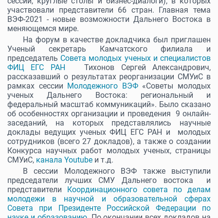
сессии, круглые столы и бизнес-диалоги), в которых
участвовали представители 66 стран. Главная тема
ВЭФ-2021 - новые возможности Дальнего Востока в
меняющемся мире.
На форум в качестве докладчика был приглашен
Ученый секретарь Камчатского филиала и
председатель
Совета молодых ученых и специалистов
ФИЦ ЕГС РАН
Тихонов Сергей Александрович,
рассказавший о результатах реорганизации СМУиС в
рамках сессии
Молодежного ВЭФ
«Советы молодых
ученых Дальнего Востока: региональный и
федеральный масштаб коммуникаций». Было сказано
об особенностях организации и проведения 9 онлайн-
заседаний, на которых представлялись научные
доклады ведущих ученых ФИЦ ЕГС РАН и молодых
сотрудников (всего 27 докладов), а также о создании
Конкурса научных работ молодых ученых, страницы
СМУиС,
канала Youtube
и т.д.
В сессии Молодежного ВЭФ также выступили
председатели лучших СМУ Дальнего востока и
представители
Координационного совета по делам
молодежи в научной и образовательной сферах
Совета при Президенте Российской Федерации по
науке и образованию.
По окончании всех докладов на