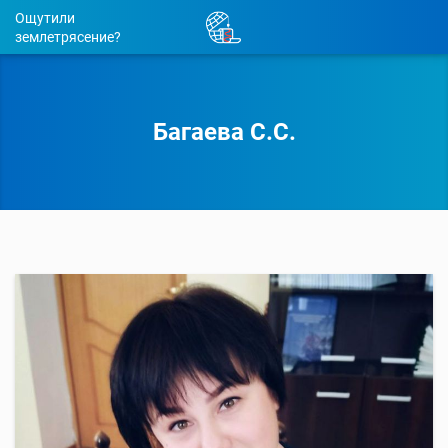
Ощутили
землетрясение?
Багаева С.С.